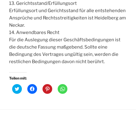
13. Gerichtsstand/Erfüllungsort
Erfüllungsort und Gerichtsstand für alle entstehenden
Ansprüche und Rechtsstreitigkeiten ist Heidelberg am
Neckar.
14. Anwendbares Recht
Für die Auslegung dieser Geschäftsbedingungen ist
die deutsche Fassung maßgebend. Sollte eine
Bedingung des Vertrages ungültig sein, werden die
restlichen Bedingungen davon nicht berührt.
Teilen mit:
K
K
K
K
l
l
l
l
i
i
i
i
c
c
c
c
k
k
k
k
,
,
,
e
u
u
u
n
m
m
m
,
ü
a
a
u
b
u
u
m
e
f
f
a
r
F
P
u
T
a
i
f