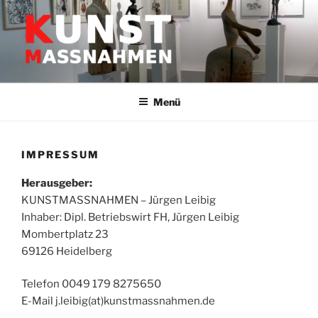
Zum
Inhalt
springen
GALERIE HEIDELBERG –
Kunstwerke & Skultpuren
KUNSTMASSNAHMEN JÜRGEN
Menü
LEIBIG
IMPRESSUM
Herausgeber:
KUNSTMASSNAHMEN – Jürgen Leibig
Inhaber: Dipl. Betriebswirt FH, Jürgen Leibig
Mombertplatz 23
69126 Heidelberg
Telefon 0049 179 8275650
E-Mail j.leibig(at)kunstmassnahmen.de