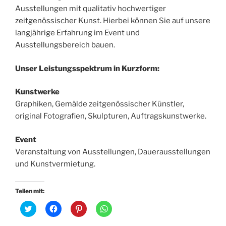
Ausstellungen mit qualitativ hochwertiger
zeitgenössischer Kunst. Hierbei können Sie auf unsere
langjährige Erfahrung im Event und
Ausstellungsbereich bauen.
Unser Leistungsspektrum in Kurzform:
Kunstwerke
Graphiken, Gemälde zeitgenössischer Künstler,
original Fotografien, Skulpturen, Auftragskunstwerke.
Event
Veranstaltung von Ausstellungen, Dauerausstellungen
und Kunstvermietung.
Teilen mit:
K
K
K
K
l
l
l
l
i
i
i
i