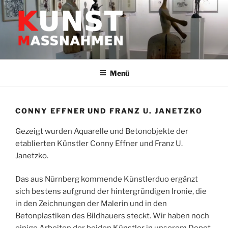
Zum
Inhalt
springen
GALERIE HEIDELBERG –
Kunstwerke & Skultpuren
KUNSTMASSNAHMEN JÜRGEN
Menü
LEIBIG
CONNY EFFNER UND FRANZ U. JANETZKO
Gezeigt wurden Aquarelle und Betonobjekte der
etablierten Künstler Conny Effner und Franz U.
Janetzko.
Das aus Nürnberg kommende Künstlerduo ergänzt
sich bestens aufgrund der hintergründigen Ironie, die
in den Zeichnungen der Malerin und in den
Betonplastiken des Bildhauers steckt. Wir haben noch