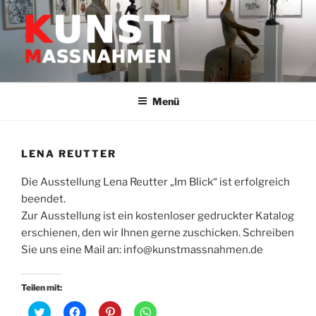
Zum
Inhalt
springen
GALERIE HEIDELBERG –
Kunstwerke & Skultpuren
KUNSTMASSNAHMEN JÜRGEN
Menü
LEIBIG
LENA REUTTER
Die Ausstellung Lena Reutter „Im Blick“ ist erfolgreich
beendet.
Zur Ausstellung ist ein kostenloser gedruckter Katalog
erschienen, den wir Ihnen gerne zuschicken. Schreiben
Sie uns eine Mail an: info@kunstmassnahmen.de
Teilen mit:
K
K
K
K