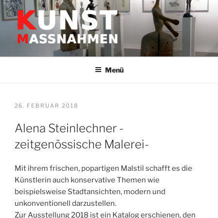
Zum
Inhalt
springen
GALERIE HEIDELBERG –
Kunstwerke & Skultpuren
KUNSTMASSNAHMEN JÜRGEN
Menü
LEIBIG
VERÖFFENTLICHT
26. FEBRUAR 2018
AM
Alena Steinlechner -
zeitgenössische Malerei-
Mit ihrem frischen, popartigen Malstil schafft es die
Künstlerin auch konservative Themen wie
beispielsweise Stadtansichten, modern und
unkonventionell darzustellen.
Zur Ausstellung 2018 ist ein Katalog erschienen, den